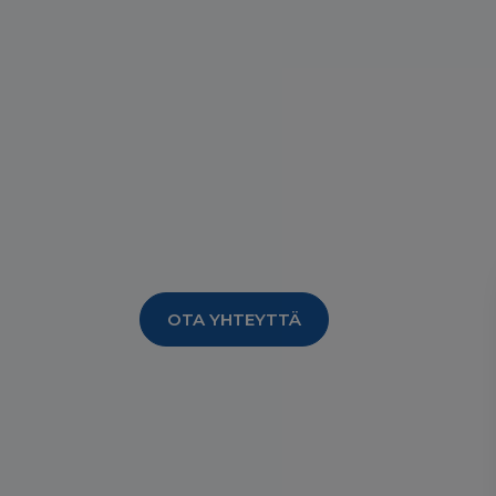
Kausisäily
OTA YHTEYTTÄ