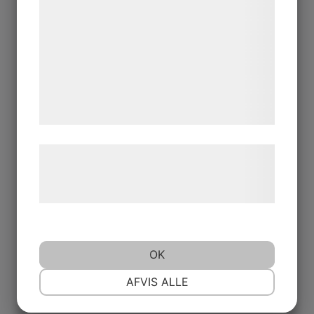
kan blive delt med annoncerings- og
analysepartnere, som kan kombinere dem
med data, du tidligere har givet dem eller
de har indsamlet gennem din brug af deres
tjenester. Ved at klikke på 'OK' giver du
samtykke til disse formål.
Læs mere om vores brug af cookies og
behandling af persondata på vores
hjemmeside.
OK
NØDVENDIGE
PRÆFERENCER
AFVIS ALLE